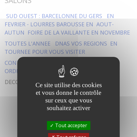
SALONS
SUD OUEST : BARCELONNE DU GERS EN
FEVRIER - LOURRES BAROUSSE EN AOUT-
AUTUN FOIRE DE LA VAILLANTE EN NOVEMBRE
TOUTES L'ANNEE DNAS VOS REGIONS EN
TOURNEE POUR VOUS VISITER
CONTACTEZ-NOUS NOUS SOMMES A VOS
ORDRES
DECOUVERZ LES NOUVEAUX MILLESIMES
Ce site utilise des cookies
et vous donne le contrôle
sur ceux que vous
souhaitez activer
Tout accepter