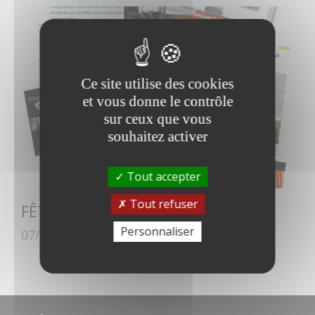
Ce site utilise des cookies
et vous donne le contrôle
sur ceux que vous
souhaitez activer
Tout accepter
Tout refuser
FÊTES DE NOËL ET FIN D'ANNEE
Personnaliser
07/11/2017
Notre actualité
,
Nos conseils