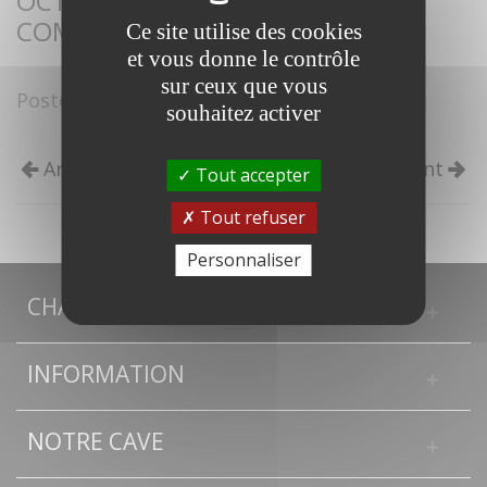
OCTOBRE SAUVETERRE DE
COMMINGES 31
Ce site utilise des cookies
et vous donne le contrôle
sur ceux que vous
Posté le
30/09/2021
Notre actualité
souhaitez activer
Article précédent
Article suivant
Tout accepter
Tout refuser
Personnaliser
CHÂTEAU BOURDIEU FONBILLE
INFORMATION
NOTRE CAVE