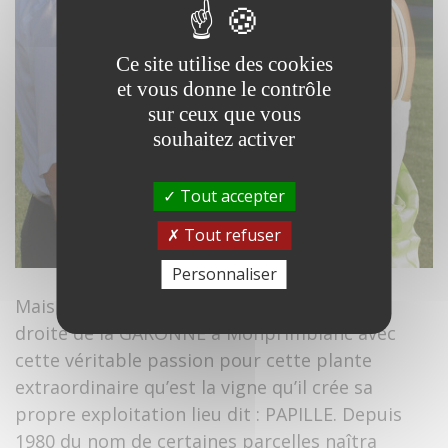
Ce site utilise des cookies
et vous donne le contrôle
sur ceux que vous
souhaitez activer
Tout accepter
Tout refuser
Personnaliser
Mais c’est plus près de Bordeaux sur la rive
droite de la GARONNE à Monprimblanc avec
cette véritable passion pour cette plante
extraordinaire qu’est la vigne qu’il crée sa
propre exploitation lieu dit : PAPILLE. Depuis
1980 du nom de certaines parcelles naîtra