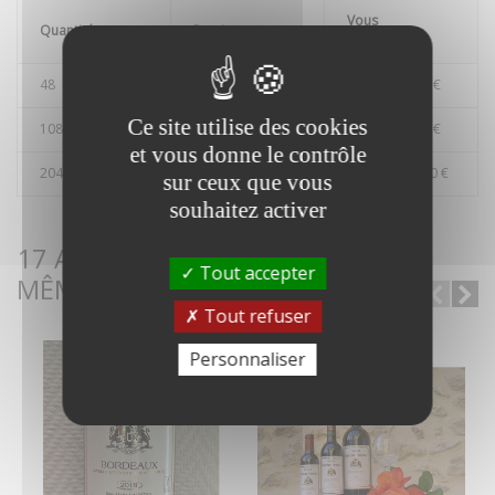
Vous
Quantité
Remise
économisez
48
2%
Jusqu'à
17,28 €
Ce site utilise des cookies
108
5%
Jusqu'à
97,20 €
et vous donne le contrôle
204
10%
Jusqu'à
367,20 €
sur ceux que vous
souhaitez activer
17 AUTRES PRODUITS DANS LA
Tout accepter
MÊME CATÉGORIE :
Tout refuser
Personnaliser